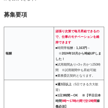
募集要項
頑張り次第で毎月昇給できるの
で、仕事のモチベーションを維
持できます
■時間帯報酬：
1,163円
～
報酬
※
2024年10月から時給UPしま
した！
■試用期間あり=3ヶ月かつ250時
間 ※試用期間中も昇給可能
■業務委託契約となります。
■
週3日以上
（5日できる方大歓
迎）
■
1日3時間～OK ※【平日日本
時間
9時〜17時の間で計2時間
稼
働必須】